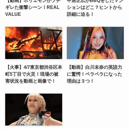
【動画】ホリエモンがブチ
中居正広がBBQをしたマン
ギレた衝撃シーン！REAL
ションはどこ？ヒントから
VALUE
詳細に迫る！
【火事】4/7東京都渋谷区本
【動画】白川未奈の英語力
町5丁目で火災！現場の被
に驚愕！ペラペラになった
害状況を動画と画像で！
理由は３つ！