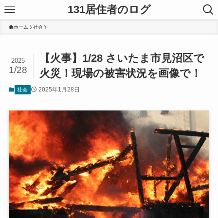
131居住者のログ
ホーム
社会
【火事】1/28 さいたま市見沼区で
2025
1/28
火災！現場の被害状況を画像で！
2025年1月28日
社会