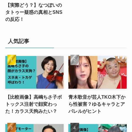
【実際どう？】なつぽいの
タトゥー疑惑の真相とSNS
の反応！
人気記事
【比較画像】高嶋ちさ子ボ
青木歌音が芸人TKO木下か
トックス注射で顔変わっ
ら性被害？ゆるキャラとア
た！カラス天狗みたい？
パレルがヒント