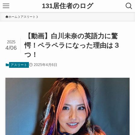
131居住者のログ
ホーム
アスリート
【動画】白川未奈の英語力に驚
2025
愕！ペラペラになった理由は３
4/06
つ！
2025年4月6日
アスリート