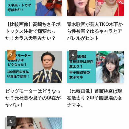
【比較画像】高嶋ちさ子ボ
青木歌音が芸人TKO木下か
トックス注射で顔変わっ
ら性被害？ゆるキャラとア
た！カラス天狗みたい？
パレルがヒント
ビッグモーターはどうなっ
【比較画像】首藤桃奈は現
た？元社長や息子の現在が
在激太り？甲子園退場の女
ヤバい！
子マネ。