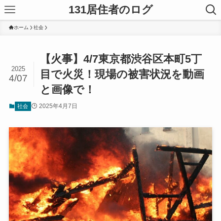
131居住者のログ
ホーム
社会
【火事】4/7東京都渋谷区本町5丁
2025
目で火災！現場の被害状況を動画
4/07
と画像で！
2025年4月7日
社会