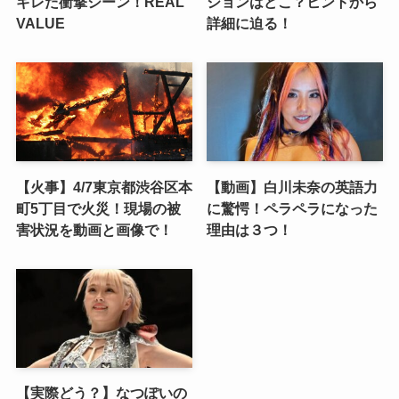
ギレた衝撃シーン！REAL
ションはどこ？ヒントから
VALUE
詳細に迫る！
【火事】4/7東京都渋谷区本
【動画】白川未奈の英語力
町5丁目で火災！現場の被
に驚愕！ペラペラになった
害状況を動画と画像で！
理由は３つ！
【実際どう？】なつぽいの