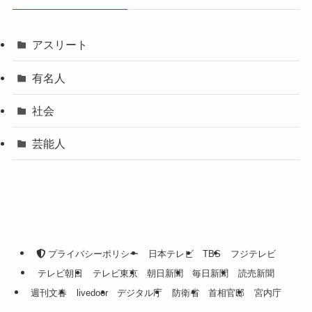
アスリート
有名人
社会
芸能人
プライバシーポリシー
日本テレビ
TBS
フジテレビ
テレビ朝日
テレビ東京
朝日新聞
毎日新聞
読売新聞
週刊文春
livedoor
デジタル庁
防衛省
首相官邸
宮内庁