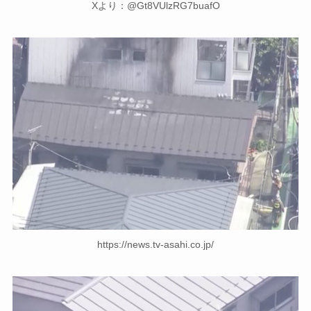
Xより：@Gt8VUlzRG7buafO
https://news.tv-asahi.co.jp/