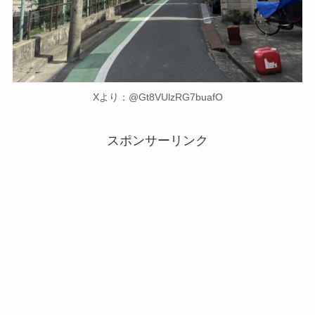
Xより：@Gt8VUlzRG7buafO
スポンサーリンク