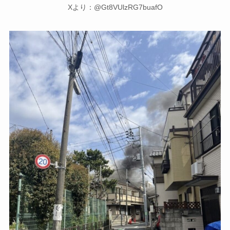
Xより：@Gt8VUlzRG7buafO