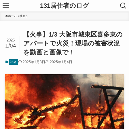
131居住者のログ
ホーム
社会
【火事】1/3 大阪市城東区喜多東の
2025
アパートで火災！現場の被害状況
1/04
を動画と画像で！
2025年1月3日
2025年1月4日
社会