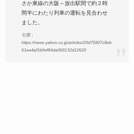
さか東線の大阪～放出駅間で約２時
間半にわたり列車の運転を見合わせ
ました。
引用：
https://news.yahoo.co.jp/articles/20d75907c8eb
61ea4af1b0ef84da069132d12620