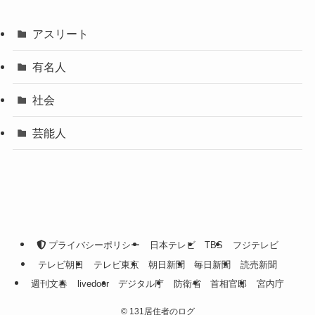
アスリート
有名人
社会
芸能人
プライバシーポリシー
日本テレビ
TBS
フジテレビ
テレビ朝日
テレビ東京
朝日新聞
毎日新聞
読売新聞
週刊文春
livedoor
デジタル庁
防衛省
首相官邸
宮内庁
©
131居住者のログ