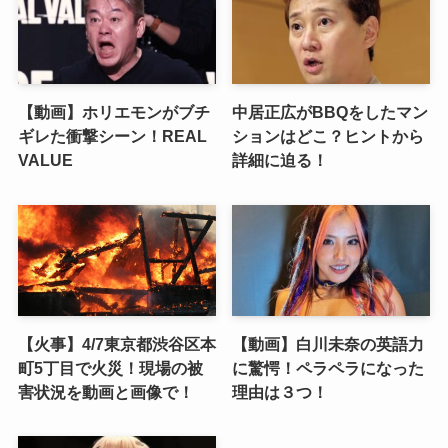
【動画】ホリエモンがブチ
中居正広がBBQをしたマン
ギレた衝撃シーン！REAL
ションはどこ？ヒントから
VALUE
詳細に迫る！
【火事】4/7東京都渋谷区本
【動画】白川未奈の英語力
町5丁目で火災！現場の被
に驚愕！ペラペラになった
害状況を動画と画像で！
理由は３つ！