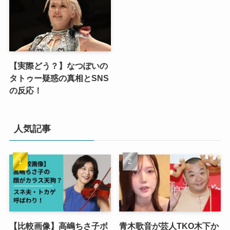
【実際どう？】なつぽいの
タトゥー疑惑の真相とSNS
の反応！
人気記事
【比較画像】高嶋ちさ子ボ
青木歌音が芸人TKO木下か