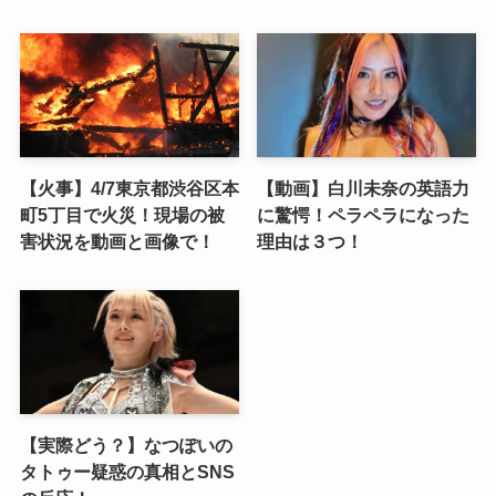
【火事】4/7東京都渋谷区本
【動画】白川未奈の英語力
町5丁目で火災！現場の被
に驚愕！ペラペラになった
害状況を動画と画像で！
理由は３つ！
【実際どう？】なつぽいの
タトゥー疑惑の真相とSNS