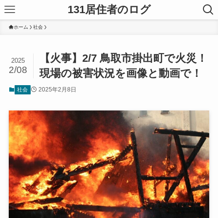
131居住者のログ
ホーム
社会
【火事】2/7 鳥取市掛出町で火災！
2025
2/08
現場の被害状況を画像と動画で！
2025年2月8日
社会