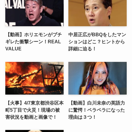
【動画】ホリエモンがブチ
中居正広がBBQをしたマン
ギレた衝撃シーン！REAL
ションはどこ？ヒントから
VALUE
詳細に迫る！
【火事】4/7東京都渋谷区本
【動画】白川未奈の英語力
町5丁目で火災！現場の被
に驚愕！ペラペラになった
害状況を動画と画像で！
理由は３つ！