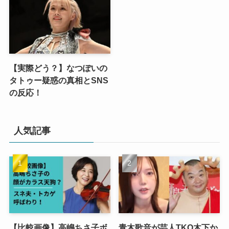
【実際どう？】なつぽいの
タトゥー疑惑の真相とSNS
の反応！
人気記事
【比較画像】高嶋ちさ子ボ
青木歌音が芸人TKO木下か