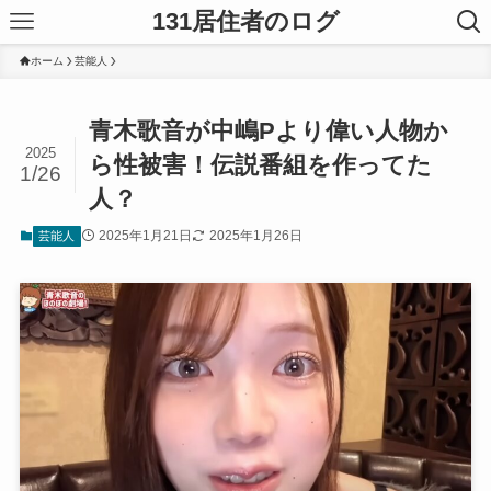
131居住者のログ
ホーム
芸能人
青木歌音が中嶋Pより偉い人物か
2025
ら性被害！伝説番組を作ってた
1/26
人？
2025年1月21日
2025年1月26日
芸能人