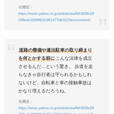
引用元：
https://news.yahoo.co.jp/articles/eaf943609c28
298e4c000ff4b3c961d77db3223e/comments
道路の整備や違法駐車の取り締まり
を何とかする前に
こんな法律を成立
させるんだ…という驚き。 歩道を走
らなきゃ歩行者は守られるかもしれ
ないけど、自転車と車の接触事故は
かなり増えるだろうね。
引用元：
https://news.yahoo.co.jp/articles/eaf943609c28