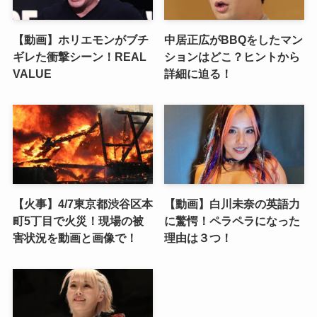
【動画】ホリエモンがブチ
中居正広がBBQをしたマン
ギレた衝撃シーン！REAL
ションはどこ？ヒントから
VALUE
詳細に迫る！
【火事】4/7東京都渋谷区本
【動画】白川未奈の英語力
町5丁目で火災！現場の被
に驚愕！ペラペラになった
害状況を動画と画像で！
理由は３つ！