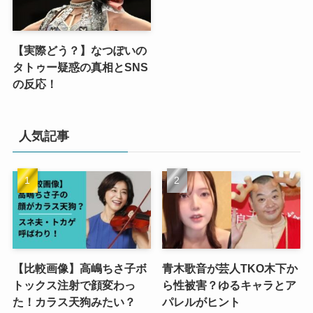
【実際どう？】なつぽいの
タトゥー疑惑の真相とSNS
の反応！
人気記事
【比較画像】高嶋ちさ子ボ
青木歌音が芸人TKO木下か
トックス注射で顔変わっ
ら性被害？ゆるキャラとア
た！カラス天狗みたい？
パレルがヒント