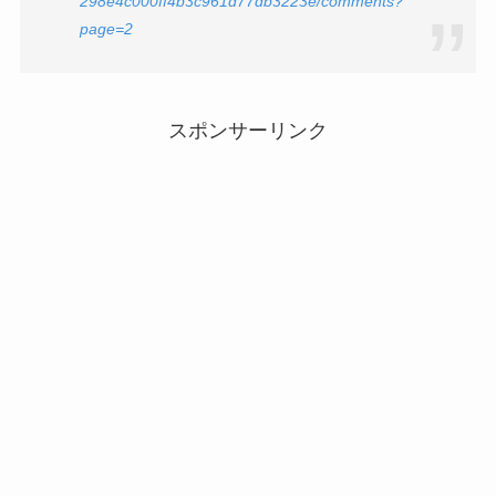
298e4c000ff4b3c961d77db3223e/comments?
page=2
スポンサーリンク