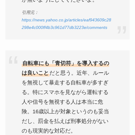
引用元：
https://news.yahoo.co.jp/articles/eaf943609c28
298e4c000ff4b3c961d77db3223e/comments
自転車にも「青切符」を導入するの
は良いこと
だと思う。近年、ルール
を無視して暴走する自転車が多すぎ
る。特にスマホを見ながら運転する
人や信号を無視する人は本当に危
険。16歳以上が対象というのも妥当
だし、罰金を払えば刑事処分がない
のも現実的な対応だ。