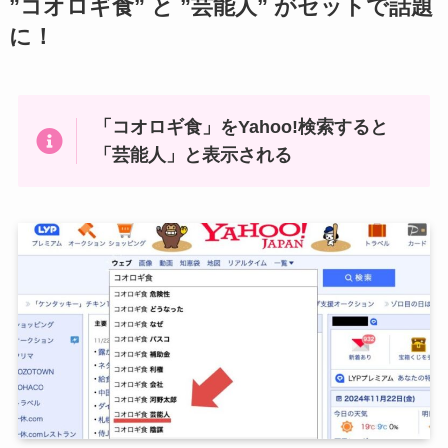
”コオロギ食” と ”芸能人” がセットで話題
に！
「コオロギ食」をYahoo!検索すると
「芸能人」と表示される