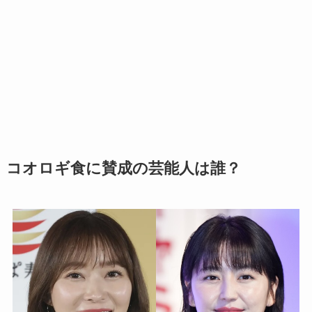
コオロギ食に賛成の芸能人は誰？