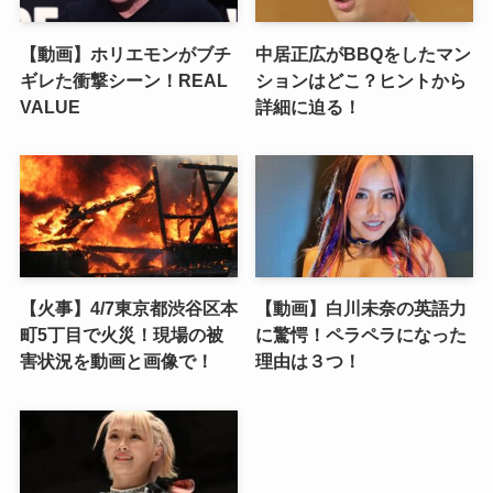
【動画】ホリエモンがブチ
中居正広がBBQをしたマン
ギレた衝撃シーン！REAL
ションはどこ？ヒントから
VALUE
詳細に迫る！
【火事】4/7東京都渋谷区本
【動画】白川未奈の英語力
町5丁目で火災！現場の被
に驚愕！ペラペラになった
害状況を動画と画像で！
理由は３つ！