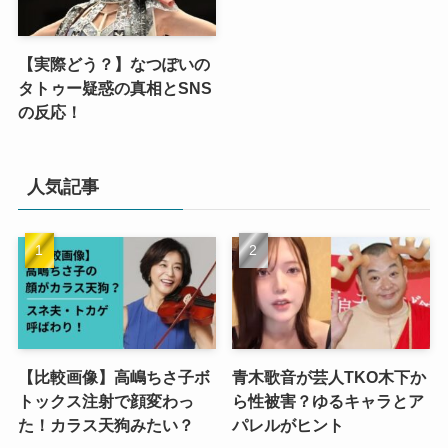
【実際どう？】なつぽいの
タトゥー疑惑の真相とSNS
の反応！
人気記事
【比較画像】高嶋ちさ子ボ
青木歌音が芸人TKO木下か
トックス注射で顔変わっ
ら性被害？ゆるキャラとア
た！カラス天狗みたい？
パレルがヒント