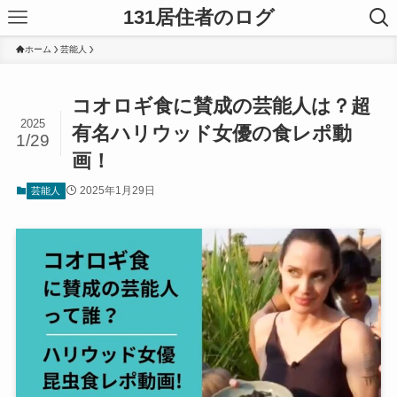
131居住者のログ
ホーム
芸能人
コオロギ食に賛成の芸能人は？超
2025
有名ハリウッド女優の食レポ動
1/29
画！
2025年1月29日
芸能人