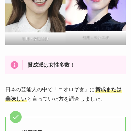
引用：
サンスポ
引用：
女性自身
賛成派は女性多数！
日本の芸能人の中で「コオロギ食」に
賛成または
美味しい
と言っていた方を調査しました。