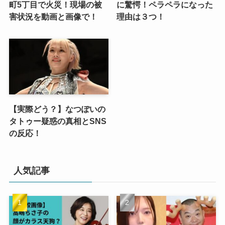
町5丁目で火災！現場の被
に驚愕！ペラペラになった
害状況を動画と画像で！
理由は３つ！
【実際どう？】なつぽいの
タトゥー疑惑の真相とSNS
の反応！
人気記事