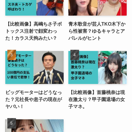
【比較画像】高嶋ちさ子ボ
青木歌音が芸人TKO木下か
トックス注射で顔変わっ
ら性被害？ゆるキャラとア
た！カラス天狗みたい？
パレルがヒント
ビッグモーターはどうなっ
【比較画像】首藤桃奈は現
た？元社長や息子の現在が
在激太り？甲子園退場の女
ヤバい！
子マネ。