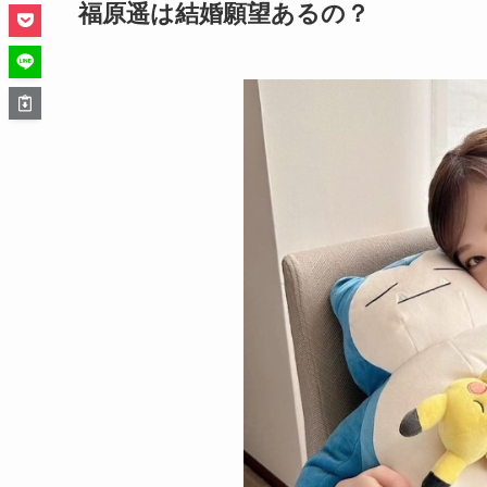
福原遥は結婚願望あるの？