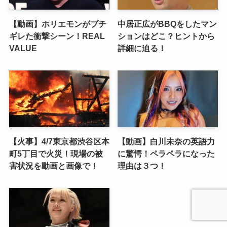
【動画】ホリエモンがブチ
中居正広がBBQをしたマン
ギレた衝撃シーン！REAL
ションはどこ？ヒントから
VALUE
詳細に迫る！
【火事】4/7東京都渋谷区本
【動画】白川未奈の英語力
町5丁目で火災！現場の被
に驚愕！ペラペラになった
害状況を動画と画像で！
理由は３つ！