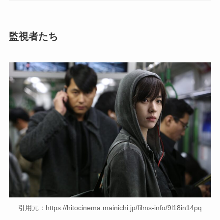
監視者たち
引用元：https://hitocinema.mainichi.jp/films-info/9l18in14pq