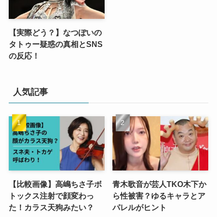
【実際どう？】なつぽいの
タトゥー疑惑の真相とSNS
の反応！
人気記事
【比較画像】高嶋ちさ子ボ
青木歌音が芸人TKO木下か
トックス注射で顔変わっ
ら性被害？ゆるキャラとア
た！カラス天狗みたい？
パレルがヒント