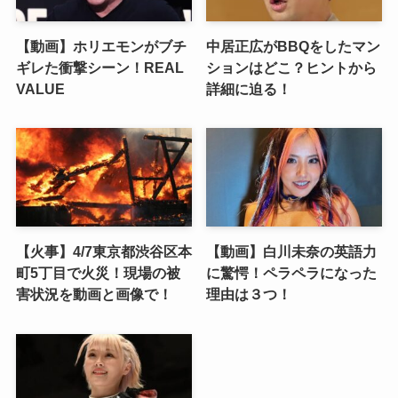
【動画】ホリエモンがブチ
中居正広がBBQをしたマン
ギレた衝撃シーン！REAL
ションはどこ？ヒントから
VALUE
詳細に迫る！
【火事】4/7東京都渋谷区本
【動画】白川未奈の英語力
町5丁目で火災！現場の被
に驚愕！ペラペラになった
害状況を動画と画像で！
理由は３つ！