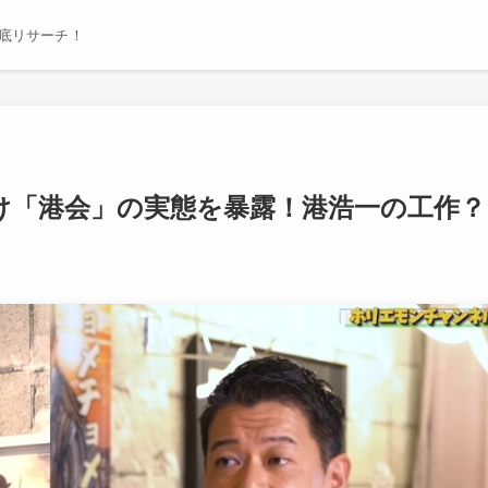
底リサーチ！
け「港会」の実態を暴露！港浩一の工作？