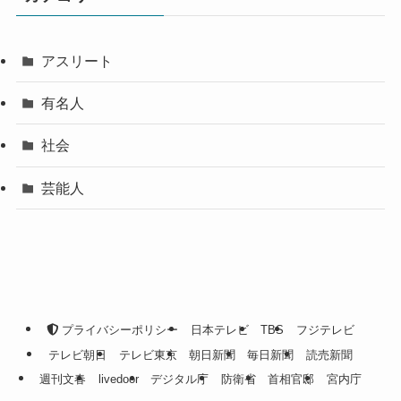
アスリート
有名人
社会
芸能人
プライバシーポリシー
日本テレビ
TBS
フジテレビ
テレビ朝日
テレビ東京
朝日新聞
毎日新聞
読売新聞
週刊文春
livedoor
デジタル庁
防衛省
首相官邸
宮内庁