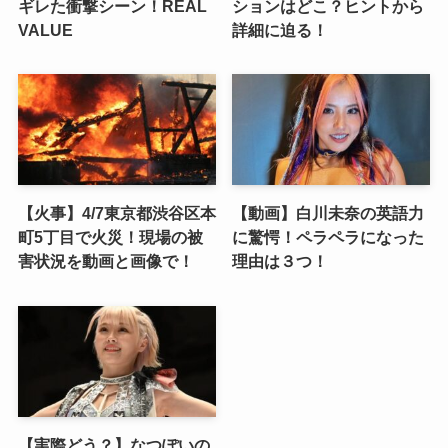
ギレた衝撃シーン！REAL
ションはどこ？ヒントから
VALUE
詳細に迫る！
【火事】4/7東京都渋谷区本
【動画】白川未奈の英語力
町5丁目で火災！現場の被
に驚愕！ペラペラになった
害状況を動画と画像で！
理由は３つ！
【実際どう？】なつぽいの