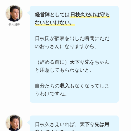
経営陣としては
日枝久だけは守ら
ないといけない。
長谷川豊
日枝氏が辞表を出した瞬間にただ
のおっさんになりますから、
（辞める前に）
天下り先
をちゃん
と用意してもらわないと、
自分たちの
収入
もなくなってしま
うわけですね。
日枝久さえいれば、
天下り先は用