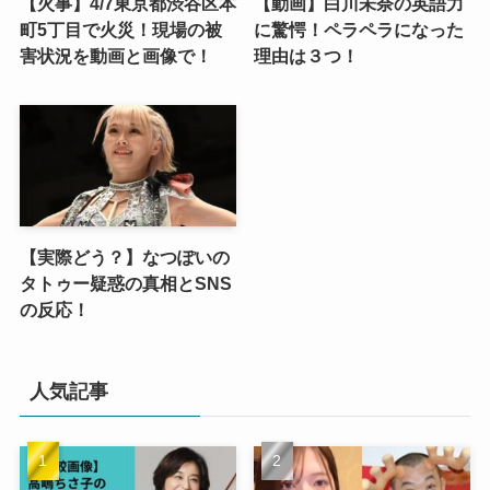
【火事】4/7東京都渋谷区本
【動画】白川未奈の英語力
町5丁目で火災！現場の被
に驚愕！ペラペラになった
害状況を動画と画像で！
理由は３つ！
【実際どう？】なつぽいの
タトゥー疑惑の真相とSNS
の反応！
人気記事