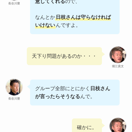
意してくれる
ので、
長谷川豊
なんとか
日枝さんは守らなければ
いけない
んですよ。
天下り問題があるのか・・・
堀江貴文
グループ全部にとにかく
日枝さん
が言ったらそうなる
んで。
長谷川豊
確かに。