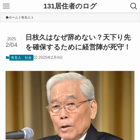
131居住者のログ
ホーム
有名人
日枝久はなぜ辞めない？天下り先
2025
2/04
を確保するために経営陣が死守！
2025年2月4日
有名人
社会