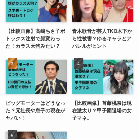
【比較画像】高嶋ちさ子ボ
青木歌音が芸人TKO木下か
トックス注射で顔変わっ
ら性被害？ゆるキャラとア
た！カラス天狗みたい？
パレルがヒント
ビッグモーターはどうなっ
【比較画像】首藤桃奈は現
た？元社長や息子の現在が
在激太り？甲子園退場の女
ヤバい！
子マネ。