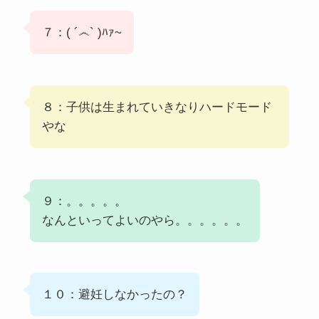
７：( ´෴` )ﾊｧ~
８：子供は生まれていきなりハードモード
やな
９：。。。。。
なんといってよいのやら。。。。。。
１０：避妊しなかったの？