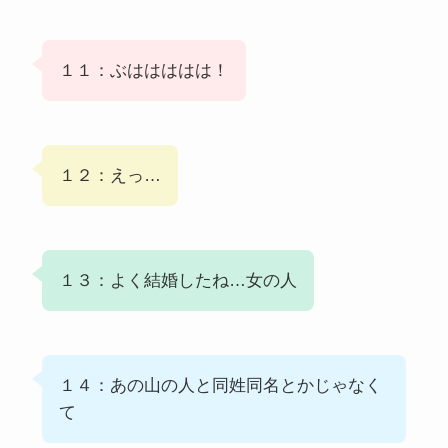
１１：ぶははははは！
１２：えっ…
１３：よく結婚したね…女の人
１４：あの山の人と同姓同名とかじゃなく
て