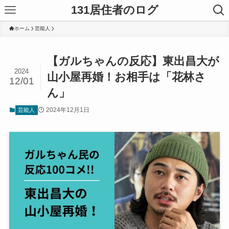
131居住者のログ
ホーム
芸能人
【ガルちゃんの反応】東出昌大が
2024
山小屋再婚！お相手は「花林さ
12/01
ん」
2024年12月1日
芸能人