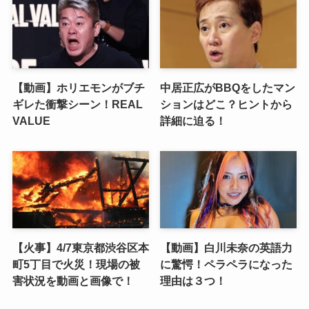
【動画】ホリエモンがブチ
中居正広がBBQをしたマン
ギレた衝撃シーン！REAL
ションはどこ？ヒントから
VALUE
詳細に迫る！
【火事】4/7東京都渋谷区本
【動画】白川未奈の英語力
町5丁目で火災！現場の被
に驚愕！ペラペラになった
害状況を動画と画像で！
理由は３つ！