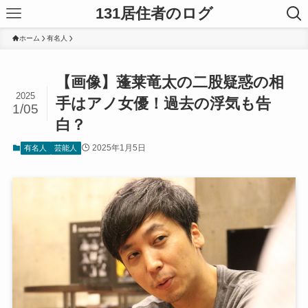
131居住者のログ
ホーム
有名人
【画像】蓬莱竜太の二股疑惑の相
2025
手はアノ女優！過去の浮気も告
1/05
白？
2025年1月5日
有名人
芸能人