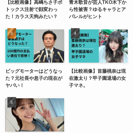
【比較画像】高嶋ちさ子ボ
青木歌音が芸人TKO木下か
トックス注射で顔変わっ
ら性被害？ゆるキャラとア
た！カラス天狗みたい？
パレルがヒント
ビッグモーターはどうなっ
【比較画像】首藤桃奈は現
た？元社長や息子の現在が
在激太り？甲子園退場の女
ヤバい！
子マネ。