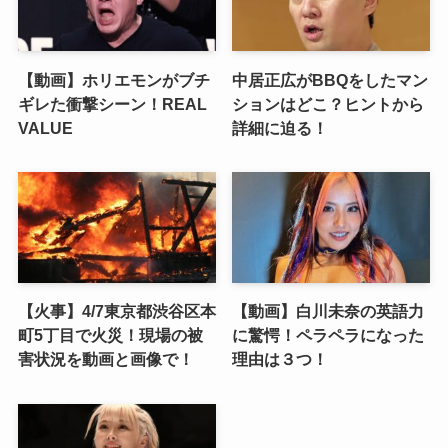
【動画】ホリエモンがブチ
中居正広がBBQをしたマン
ギレた衝撃シーン！REAL
ションはどこ？ヒントから
VALUE
詳細に迫る！
【火事】4/7東京都渋谷区本
【動画】白川未奈の英語力
町5丁目で火災！現場の被
に驚愕！ペラペラになった
害状況を動画と画像で！
理由は３つ！