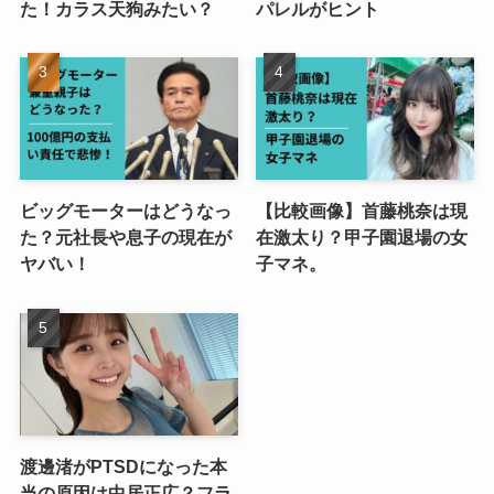
た！カラス天狗みたい？
パレルがヒント
ビッグモーターはどうなっ
【比較画像】首藤桃奈は現
た？元社長や息子の現在が
在激太り？甲子園退場の女
ヤバい！
子マネ。
渡邊渚がPTSDになった本
当の原因は中居正広？フラ