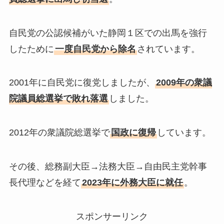
自民党の公認候補がいた静岡１区での出馬を強行
したために
一度自民党から除名
されています。
2001年に自民党に復党しましたが、
2009年の衆議
院議員総選挙で敗れ落選
しました。
2012年の衆議院総選挙で
国政に復帰
しています。
その後、総務副大臣→法務大臣→自由民主党幹事
長代理などを経て
2023年に外務大臣に就任
。
スポンサーリンク