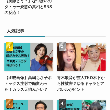
【実際どう？】なつぽいの
タトゥー疑惑の真相とSNS
の反応！
人気記事
【比較画像】高嶋ちさ子ボ
青木歌音が芸人TKO木下か
トックス注射で顔変わっ
ら性被害？ゆるキャラとア
た！カラス天狗みたい？
パレルがヒント