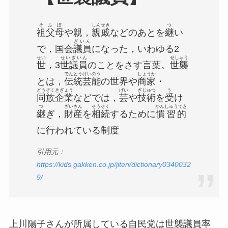
そふぼ
しんせき
つ
祖父母
や親，
親戚
などのあとを
継
い
ぎいん
で，国会
議員
になった，いわゆる2
せい
せいぎいん
せしゅう
世
，3
世議員
のことをさす言葉。
世襲
でんとうげいのう
しょうか
とは，
伝統芸能
の世界や
商家
・
どうぞくきぎょう
げい
ぎじゅつ
う
同族企業
などでは，
芸
や
技術
を
受
け
つ
ざいさん
そうぞく
かんしゅうてき
継
ぎ，
財産
を
相続
するために
慣習的
に行われている
制度
引用元：
https://kids.gakken.co.jp/jiten/dictionary0340032
9/
上川陽子さんが所属している自民党は世襲議員率