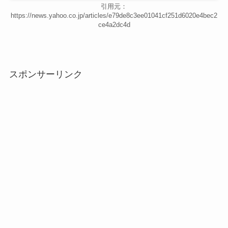
引用元：
https://news.yahoo.co.jp/articles/e79de8c3ee01041cf251d6020e4bec2
ce4a2dc4d
スポンサーリンク