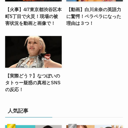
【火事】4/7東京都渋谷区本
【動画】白川未奈の英語力
町5丁目で火災！現場の被
に驚愕！ペラペラになった
害状況を動画と画像で！
理由は３つ！
【実際どう？】なつぽいの
タトゥー疑惑の真相とSNS
の反応！
人気記事