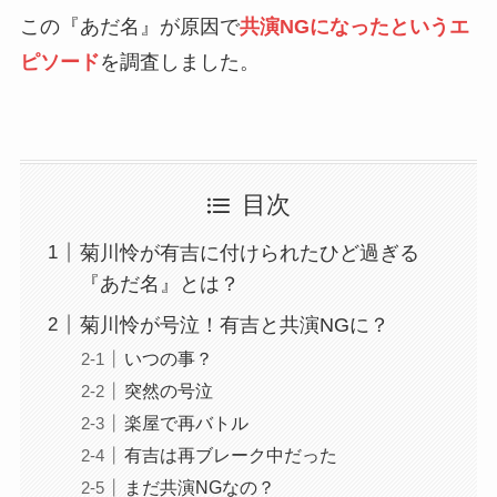
この『あだ名』が原因で
共演NGになったというエ
ピソード
を調査しました。
目次
菊川怜が有吉に付けられたひど過ぎる
『あだ名』とは？
菊川怜が号泣！有吉と共演NGに？
いつの事？
突然の号泣
楽屋で再バトル
有吉は再ブレーク中だった
まだ共演NGなの？