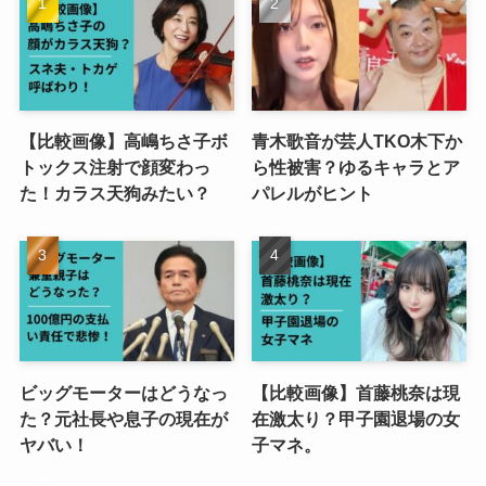
【比較画像】高嶋ちさ子ボ
青木歌音が芸人TKO木下か
トックス注射で顔変わっ
ら性被害？ゆるキャラとア
た！カラス天狗みたい？
パレルがヒント
ビッグモーターはどうなっ
【比較画像】首藤桃奈は現
た？元社長や息子の現在が
在激太り？甲子園退場の女
ヤバい！
子マネ。