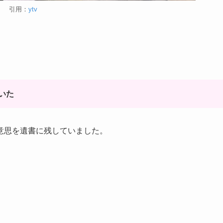
引用：
ytv
いた
意思を遺書に残していました。