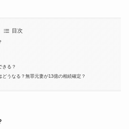
目次
？
できる？
はどうなる？無罪元妻が13億の相続確定？
？