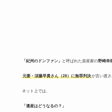
「紀州のドンファン」
と呼ばれた資産家の
野崎幸
元妻・須藤早貴さん（28）に無罪判決
が言い渡さ
ネット上では、
「遺産はどうなるの？」