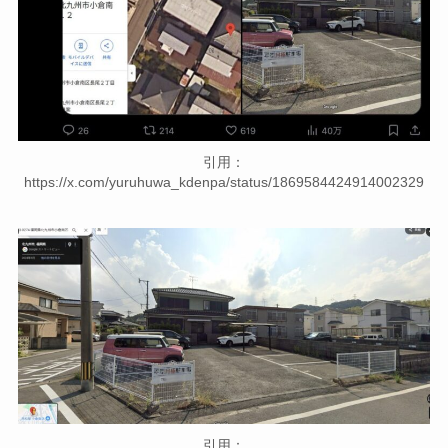
引用：
https://x.com/yuruhuwa_kdenpa/status/1869584424914002329
引用：