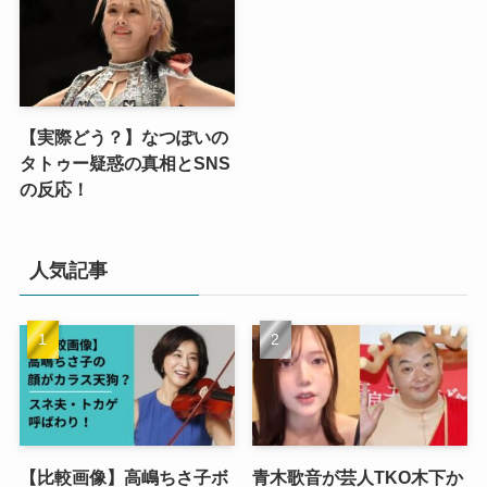
【実際どう？】なつぽいの
タトゥー疑惑の真相とSNS
の反応！
人気記事
【比較画像】高嶋ちさ子ボ
青木歌音が芸人TKO木下か