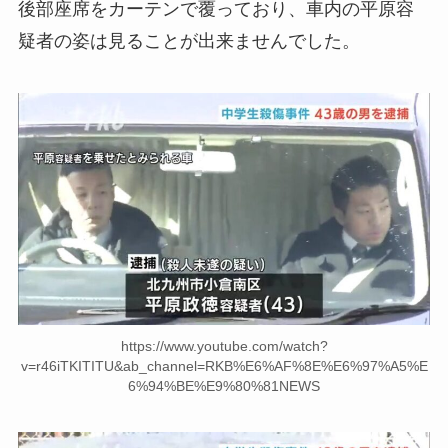
後部座席をカーテンで覆っており、車内の平原容
疑者の姿は見ることが出来ませんでした。
https://www.youtube.com/watch?
v=r46iTKITITU&ab_channel=RKB%E6%AF%8E%E6%97%A5%E
6%94%BE%E9%80%81NEWS