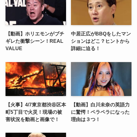
【動画】ホリエモンがブチ
中居正広がBBQをしたマン
ギレた衝撃シーン！REAL
ションはどこ？ヒントから
VALUE
詳細に迫る！
【火事】4/7東京都渋谷区本
【動画】白川未奈の英語力
町5丁目で火災！現場の被
に驚愕！ペラペラになった
害状況を動画と画像で！
理由は３つ！