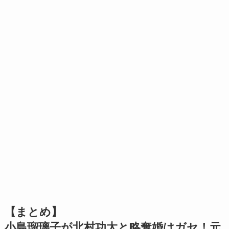
【まとめ】
小島瑠璃子が北村功太と略奪婚はガセ！元