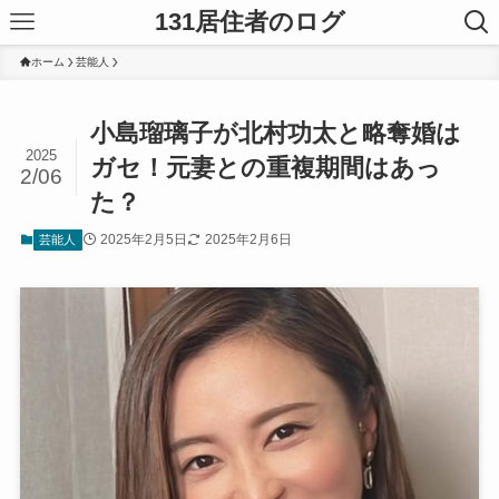
131居住者のログ
ホーム
芸能人
小島瑠璃子が北村功太と略奪婚は
2025
ガセ！元妻との重複期間はあっ
2/06
た？
2025年2月5日
2025年2月6日
芸能人