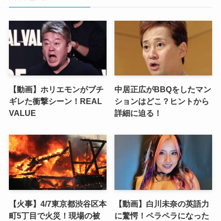
【動画】ホリエモンがブチ
中居正広がBBQをしたマン
ギレた衝撃シーン！REAL
ションはどこ？ヒントから
VALUE
詳細に迫る！
【火事】4/7東京都渋谷区本
【動画】白川未奈の英語力
町5丁目で火災！現場の被
に驚愕！ペラペラになった