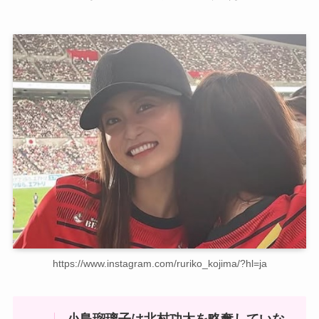
https://www.instagram.com/ruriko_kojima/?hl=ja
小島瑠璃子は北村功太を略奪していな