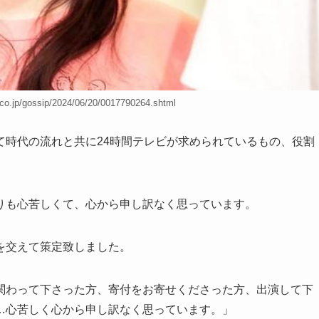
o.jp/gossip/2024/06/20/0017790264.shtml
て時代の流れと共に24時間テレビが求められているもの、役割
りも心苦しくて、心から申し訳なく思っています。
を交えて策定致しました。
関わって下さった方、寄付をお寄せくださった方、出演して下
…心苦しく心から申し訳なく思っています。」