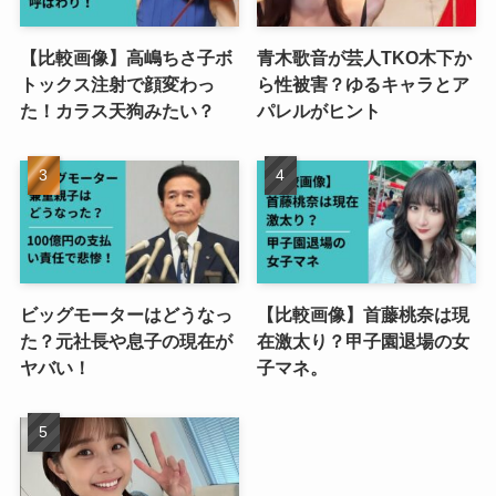
【比較画像】高嶋ちさ子ボ
青木歌音が芸人TKO木下か
トックス注射で顔変わっ
ら性被害？ゆるキャラとア
た！カラス天狗みたい？
パレルがヒント
ビッグモーターはどうなっ
【比較画像】首藤桃奈は現
た？元社長や息子の現在が
在激太り？甲子園退場の女
ヤバい！
子マネ。