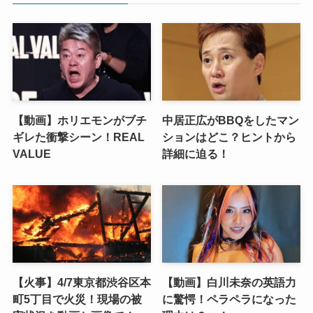
【動画】ホリエモンがブチ
中居正広がBBQをしたマン
ギレた衝撃シーン！REAL
ションはどこ？ヒントから
VALUE
詳細に迫る！
【火事】4/7東京都渋谷区本
【動画】白川未奈の英語力
町5丁目で火災！現場の被
に驚愕！ペラペラになった