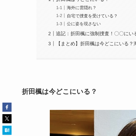
海外に雲隠れ？
自宅で捜査を受けている？
公に姿を現さない
追記：折田楓に強制捜査！〇〇にい
【まとめ】折田楓は今どこにいる？
折田楓は今どこにいる？