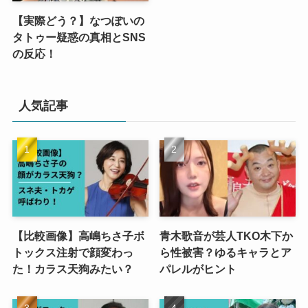
【実際どう？】なつぽいの
タトゥー疑惑の真相とSNS
の反応！
人気記事
【比較画像】高嶋ちさ子ボ
青木歌音が芸人TKO木下か
トックス注射で顔変わっ
ら性被害？ゆるキャラとア
た！カラス天狗みたい？
パレルがヒント