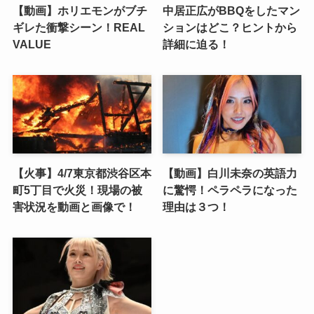
【動画】ホリエモンがブチ
中居正広がBBQをしたマン
ギレた衝撃シーン！REAL
ションはどこ？ヒントから
VALUE
詳細に迫る！
【火事】4/7東京都渋谷区本
【動画】白川未奈の英語力
町5丁目で火災！現場の被
に驚愕！ペラペラになった
害状況を動画と画像で！
理由は３つ！