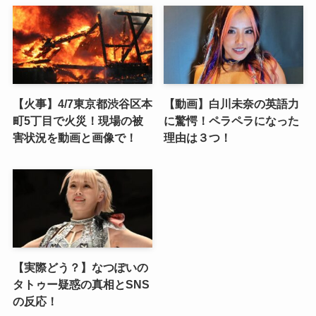
【火事】4/7東京都渋谷区本
【動画】白川未奈の英語力
町5丁目で火災！現場の被
に驚愕！ペラペラになった
害状況を動画と画像で！
理由は３つ！
【実際どう？】なつぽいの
タトゥー疑惑の真相とSNS
の反応！