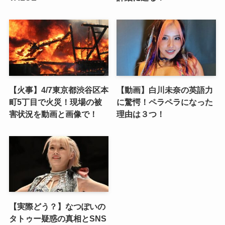
【火事】4/7東京都渋谷区本
【動画】白川未奈の英語力
町5丁目で火災！現場の被
に驚愕！ペラペラになった
害状況を動画と画像で！
理由は３つ！
【実際どう？】なつぽいの
タトゥー疑惑の真相とSNS