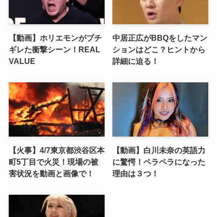
【動画】ホリエモンがブチ
中居正広がBBQをしたマン
ギレた衝撃シーン！REAL
ションはどこ？ヒントから
VALUE
詳細に迫る！
【火事】4/7東京都渋谷区本
【動画】白川未奈の英語力
町5丁目で火災！現場の被
に驚愕！ペラペラになった
害状況を動画と画像で！
理由は３つ！