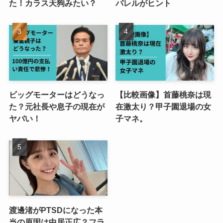
た！カラス天狗みたい？
パレルがヒント
ビッグモーターはどうなっ
【比較画像】首藤桃奈は現
た？元社長や息子の現在が
在激太り？甲子園退場の女
ヤバい！
子マネ。
渡邊渚がPTSDになった本
当の原因は中居正広？フラ