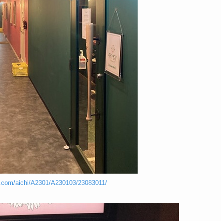
og.com/aichi/A2301/A230103/23083011/