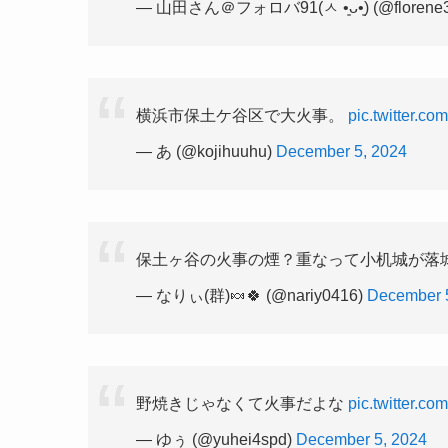
— 山田さん＠フォロバ91(ㅅ •͈ᴗ•͈) (@florene
横浜市保土ケ谷区で大火事。
pic.twitter.c
— あ (@kojihuuhu)
December 5, 2024
保土ヶ谷の火事の煙？重なって小机城が落
— なりぃ(群)🍬🍀 (@nariy0416)
December 
野焼きじゃなくて火事だよな
pic.twitter.
— ゆぅ (@yuhei4spd)
December 5, 2024