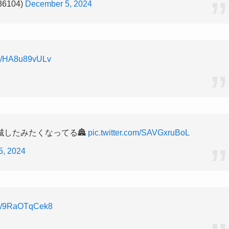
36104)
December 5, 2024
om/HA8u89vULv
城したみたくなってる🏯
pic.twitter.com/SAVGxruBoL
5, 2024
com/9RaOTqCek8