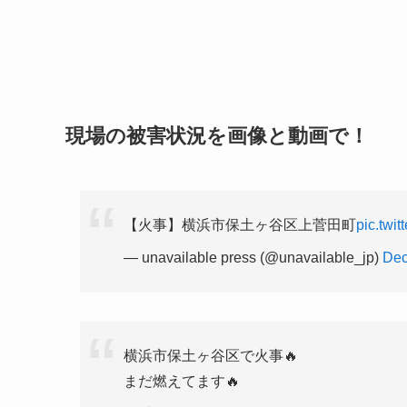
現場の被害状況を画像と動画で！
【火事】横浜市保土ヶ谷区上菅田町
pic.twi
— unavailable press (@unavailable_jp)
Dec
横浜市保土ヶ谷区で火事🔥
まだ燃えてます🔥