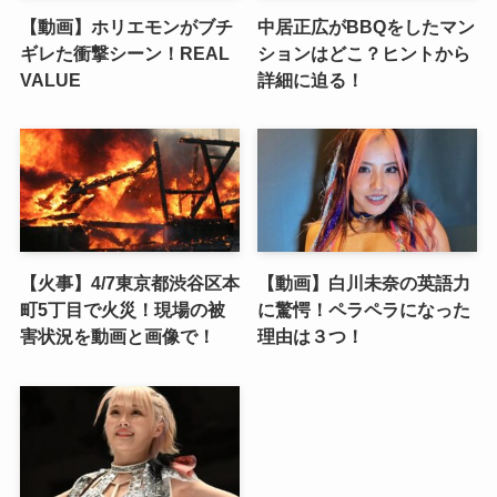
【動画】ホリエモンがブチ
中居正広がBBQをしたマン
ギレた衝撃シーン！REAL
ションはどこ？ヒントから
VALUE
詳細に迫る！
【火事】4/7東京都渋谷区本
【動画】白川未奈の英語力
町5丁目で火災！現場の被
に驚愕！ペラペラになった
害状況を動画と画像で！
理由は３つ！