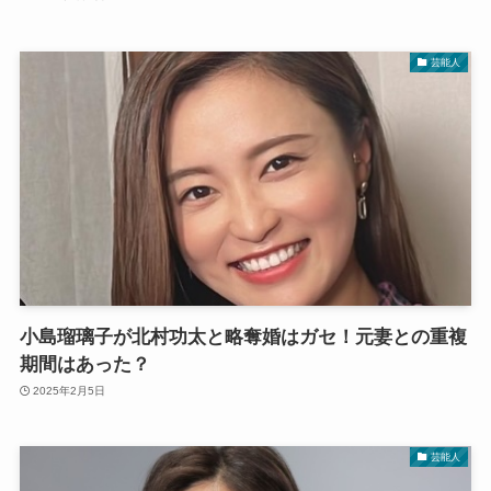
芸能人
小島瑠璃子が北村功太と略奪婚はガセ！元妻との重複
期間はあった？
2025年2月5日
芸能人