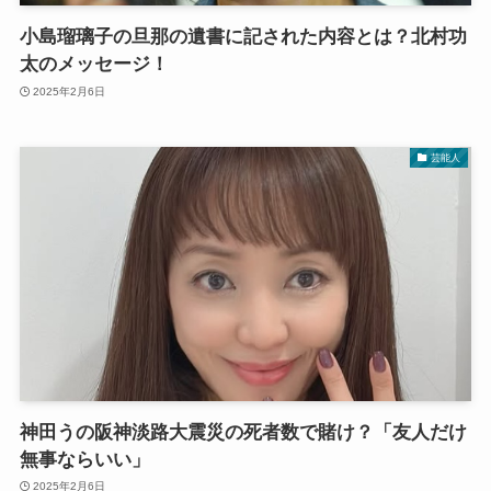
小島瑠璃子の旦那の遺書に記された内容とは？北村功
太のメッセージ！
2025年2月6日
芸能人
神田うの阪神淡路大震災の死者数で賭け？「友人だけ
無事ならいい」
2025年2月6日