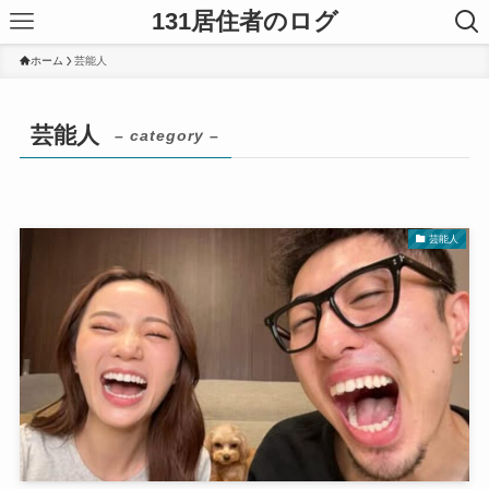
131居住者のログ
ホーム
芸能人
芸能人
– category –
芸能人