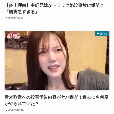
【炎上理由】中町兄妹がトラック陥没事故に爆笑？
「胸糞悪すぎる」
2025年2月9日
芸能人
青木歌音への殺害予告内容がヤバ過ぎ！過去にも何度
かやられていた？
2025年2月8日