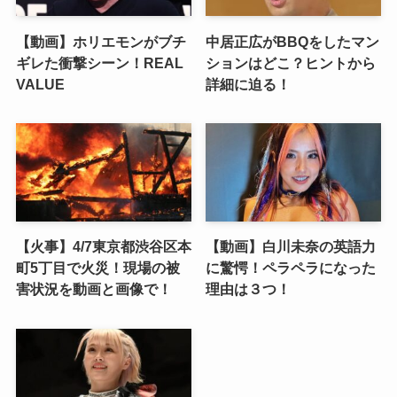
【動画】ホリエモンがブチ
中居正広がBBQをしたマン
ギレた衝撃シーン！REAL
ションはどこ？ヒントから
VALUE
詳細に迫る！
【火事】4/7東京都渋谷区本
【動画】白川未奈の英語力
町5丁目で火災！現場の被
に驚愕！ペラペラになった
害状況を動画と画像で！
理由は３つ！