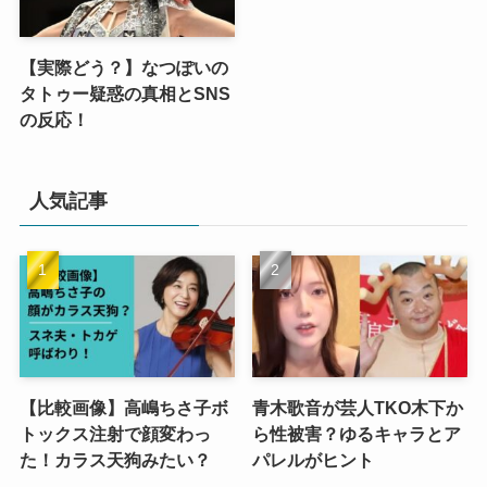
【実際どう？】なつぽいの
タトゥー疑惑の真相とSNS
の反応！
人気記事
【比較画像】高嶋ちさ子ボ
青木歌音が芸人TKO木下か
トックス注射で顔変わっ
ら性被害？ゆるキャラとア
た！カラス天狗みたい？
パレルがヒント