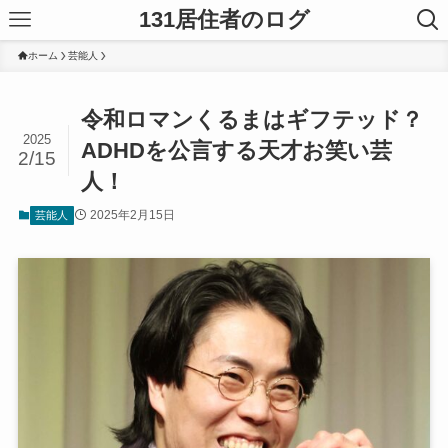
131居住者のログ
ホーム
芸能人
令和ロマンくるまはギフテッド？
2025
ADHDを公言する天才お笑い芸
2/15
人！
2025年2月15日
芸能人