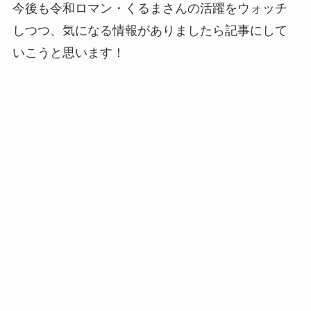
今後も令和ロマン・くるまさんの活躍をウォッチ
しつつ、気になる情報がありましたら記事にして
いこうと思います！