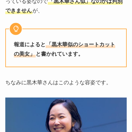
っている姿なので
「黒木華さん似」なのかは判別
できません
が、
報道によると
「黒木華似のショートカット
の美女」
と書かれています。
ちなみに黒木華さんはこのような容姿です。