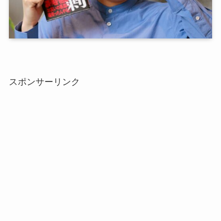
スポンサーリンク