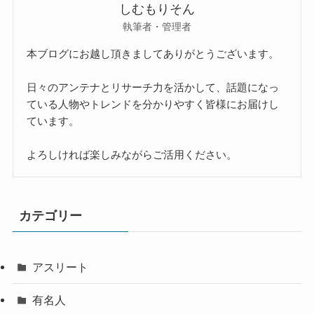
しむもりそん
執筆者・管理者
本ブログにお越し頂きましてありがとうございます。
日々のアンテナとリサーチ力を活かして、話題になっ
ている人物やトレンドを分かりやすく皆様にお届けし
ています。
よろしければ楽しみながらご活用ください。
カテゴリー
アスリート
有名人