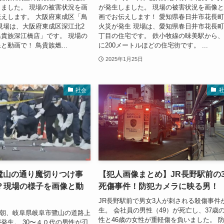
ました。 現場の被害状況を画
が発生しました。 現場の被害状況を画像
えします。 大阪府東成区「鳥
画でお伝えします！ 愛知県春日井市花長
現場は、大阪府東成区深江北2
火災が発生 現場は、愛知県春日井市花長
貴族深江橋店」です。 現場の
丁目の住宅です。 鉄小牧線の味美駅から
と動画で！ 鳥貴族燃...
に200メートルほどの住宅街です。 ...
2025年1月25日
社会
市鷺山の通り魔切りつけ事
【犯人画像まとめ】JR長野駅前の
？現場の様子を画像と動
死傷事件！防犯カメラに映る男！
JR長野駅前で男女3人が刺される殺傷事件
生。 会社員の男性（49）が死亡し、37歳
24日朝、岐阜県岐阜市鷺山の道路上
性と46歳の女性が重軽傷を負いました。 
発生。 30〜４０代の男性が刃