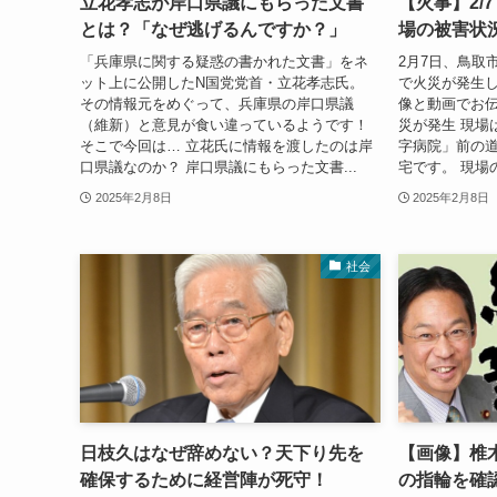
立花孝志が岸口県議にもらった文書
【火事】2/
とは？「なぜ逃げるんですか？」
場の被害状
「兵庫県に関する疑惑の書かれた文書」をネ
2月7日、鳥取
ット上に公開したN国党党首・立花孝志氏。
で火災が発生し
その情報元をめぐって、兵庫県の岸口県議
像と動画でお伝
（維新）と意見が食い違っているようです！
災が発生 現場
そこで今回は… 立花氏に情報を渡したのは岸
字病院」前の道
口県議なのか？ 岸口県議にもらった文書...
宅です。 現場
2025年2月8日
2025年2月8日
社会
日枝久はなぜ辞めない？天下り先を
【画像】椎
確保するために経営陣が死守！
の指輪を確