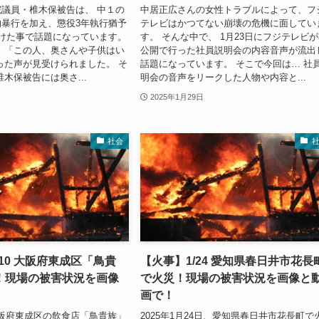
議員・椎木保被告は、 中１の
中居正広さんの女性トラブルによって、フ
暴行を加え、懲役3年執行猶予
テレビはかつてない崩壊の危機に面してい
けた事で話題になっています。
す。 そんな中で、 1月23日にフジテレビ
 「この人、奥さんや子供はい
公開で行った社員説明会の内容音声が流出
った声が見受けられました。 そ
話題になっています。 そこで今回は… 社
木保被告には奥さ...
明会の音声をリークした人物や内容と...
2025年1月29日
社会
/10 大阪府東成区「鳥貴
【火事】1/24 愛知県春日井市花長
！現場の被害状況を画像
で火災！現場の被害状況を画像と
画で！
 大阪府東成区の飲食店「鳥貴族」
2025年1月24日、愛知県春日井市花長町で