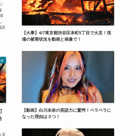
ジ
ま
が非
し
員説
【火事】4/7東京都渋谷区本町5丁目で火災！現
場の被害状況を動画と画像で！
社会
【動画】白川未奈の英語力に驚愕！ペラペラに
町
なった理由は３つ！
動
火災