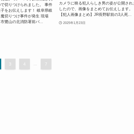
カメラに映る犯人らしき男の姿が公開され
で切りつけられました。 事件
したので、画像をまとめてお伝えします。
子をお伝えします！ 岐阜県岐
【犯人画像まとめ】JR長野駅前の3人死...
魔切りつけ事件が発生 現場
市鷺山の北消防署前バ...
2025年1月23日
3
4
...
7