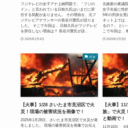
フジテレビの女子アナ上納問題で、「フジの
元維新の衆議院
ドン」と言われている日枝久氏はいまだに辞
女子生徒に性的
任する気配がありません。 その理由を、元フ
5年の判決を受
ジテレビアナウンサーの長谷川豊氏が語りま
ネット上では、
した。 そこで今回は… 日枝久氏がフジテレビ
るの？」 とい
を辞任しない理由は？ 長谷川豊氏が語...
こで今回は… 椎
2025年2月4日
2025年2月3日
社会
【火事】1/28 さいたま市見沼区で火
【火事】11
災！現場の被害状況を画像で！
族」で火災
と動画で！
2025年1月28日、さいたま市見沼区で火災が発
生しました。 現場の被害状況を画像でお伝え
11月10日、