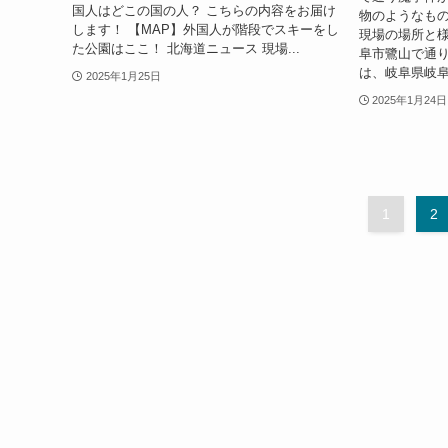
国人はどこの国の人？ こちらの内容をお届け
物のようなもの
します！ 【MAP】外国人が階段でスキーをし
現場の場所と様
た公園はここ！ 北海道ニュース 現場...
阜市鷺山で通り
は、岐阜県岐阜
2025年1月25日
2025年1月24日
1
2