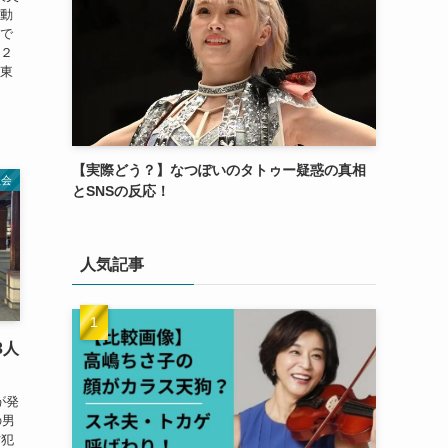
と動
町で
町２
、東
【実際どう？】なつぽいのタトゥー疑惑の真相
社会
とSNSの反応！
人気記事
3人
が発
の男
防犯