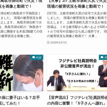
7 鳥取市掛出町で火災！現
【火事】2/7 土岐市泉町久尻で火
況を画像と動画で！
現場の被害状況を画像と動画で！
市掛出町の鳥取赤十字病院近く
2月7日、土岐市泉町久尻の住宅で火災が発
ました。 現場の被害状況を画
しました。 現場の被害状況を画像と動画
えします。 鳥取市掛出町で火
伝えします。 土岐市泉町久尻で火災が発
は、鳥取市掛出町の「鳥取赤十
現場は、ＪＲ土岐市駅から南へおよそ500
路に隣接する木造2階建ての住
トルで住宅や店舗が立ち並ぶ場所です。 
の被害状況を画像と動...
の被害状況を画像と動画で！ 火事...
2025年2月7日
社会
木保に妻子はいる？左手
【音声流出】フジテレビ社員説明
認してみた！
の内容に衝撃！「X子さんへ謝れ