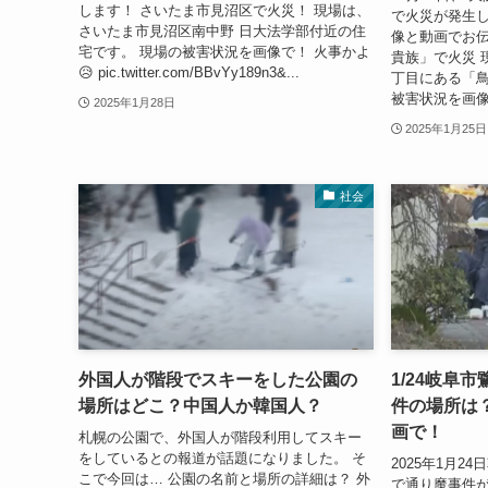
します！ さいたま市見沼区で火災！ 現場は、
で火災が発生し
さいたま市見沼区南中野 日大法学部付近の住
像と動画でお伝
宅です。 現場の被害状況を画像で！ 火事かよ
貴族」で火災 
😥 pic.twitter.com/BBvYy189n3&...
丁目にある「鳥
被害状況を画像
2025年1月28日
2025年1月25日
社会
外国人が階段でスキーをした公園の
1/24岐阜
場所はどこ？中国人か韓国人？
件の場所は
画で！
札幌の公園で、外国人が階段利用してスキー
をしているとの報道が話題になりました。 そ
2025年1月
こで今回は… 公園の名前と場所の詳細は？ 外
で通り魔事件が