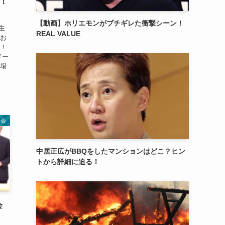
災！
【動画】ホリエモンがブチギレた衝撃シーン！
生
REAL VALUE
でお
生！
メー
現場
社会
中居正広がBBQをしたマンションはどこ？ヒン
トから詳細に迫る！
会
」